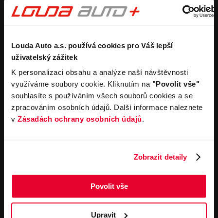
Purchase a new car
Estimate without
obligation
Purchase a used car
Car buyback process
Koupit užitkový vůz
Koupit obytný vůz
Rental
Company
Louda Auto a.s. používá cookies pro Váš lepší
uživatelský zážitek
Carsharing
Contacts
K personalizaci obsahu a analýze naší návštěvnosti
Car rental
Louda Auto+ Poděbrady
využíváme soubory cookie. Kliknutím na
"Povolit vše"
Operational leasing
Recreational cars
souhlasíte s používáním všech souborů cookies a se
News
For the media
zpracováním osobních údajů. Další informace naleznete
Career
v
Zásadách ochrany osobních údajů
.
Service offerings
Important links
Service
Cookies
Zobrazit detaily
Book online
General terms and
conditions for online
Towing service
orders of motor vehicles
Povolit vše
General terms and
contitions for performing
service work
Upravit
General terms and