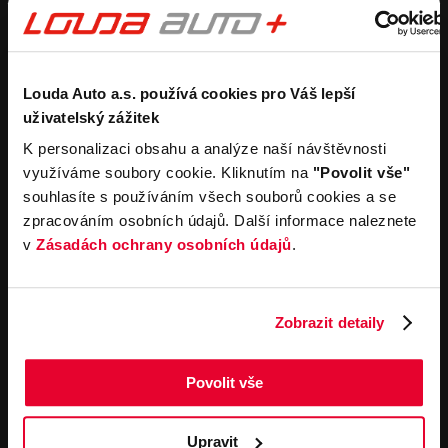
Purchase a new car
Estimate without
obligation
Purchase a used car
Car buyback process
Koupit užitkový vůz
Koupit obytný vůz
Rental
Company
Louda Auto a.s. používá cookies pro Váš lepší
uživatelský zážitek
Carsharing
Contacts
K personalizaci obsahu a analýze naší návštěvnosti
Car rental
Louda Auto+ Poděbrady
využíváme soubory cookie. Kliknutím na
"Povolit vše"
Operational leasing
Recreational cars
souhlasíte s používáním všech souborů cookies a se
News
For the media
zpracováním osobních údajů. Další informace naleznete
Career
v
Zásadách ochrany osobních údajů
.
Service offerings
Important links
Service
Cookies
Zobrazit detaily
Book online
General terms and
conditions for online
Towing service
orders of motor vehicles
Povolit vše
General terms and
contitions for performing
service work
Upravit
General terms and