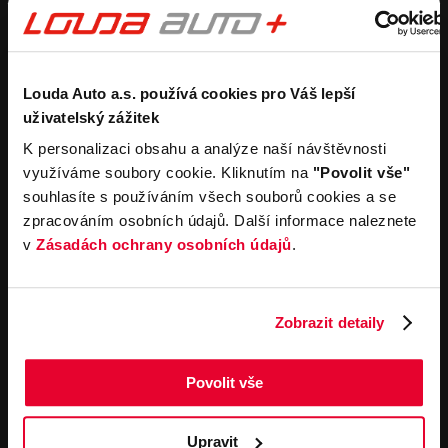
Purchase a new car
Estimate without
obligation
Purchase a used car
Car buyback process
Koupit užitkový vůz
Koupit obytný vůz
Rental
Company
Louda Auto a.s. používá cookies pro Váš lepší
uživatelský zážitek
Carsharing
Contacts
K personalizaci obsahu a analýze naší návštěvnosti
Car rental
Louda Auto+ Poděbrady
využíváme soubory cookie. Kliknutím na
"Povolit vše"
Operational leasing
Recreational cars
souhlasíte s používáním všech souborů cookies a se
News
For the media
zpracováním osobních údajů. Další informace naleznete
Career
v
Zásadách ochrany osobních údajů
.
Service offerings
Important links
Service
Cookies
Zobrazit detaily
Book online
General terms and
conditions for online
Towing service
orders of motor vehicles
Povolit vše
General terms and
contitions for performing
service work
Upravit
General terms and