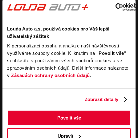
Purchase a new car
Estimate without
obligation
Purchase a used car
Car buyback process
Koupit užitkový vůz
Koupit obytný vůz
Rental
Company
Louda Auto a.s. používá cookies pro Váš lepší
uživatelský zážitek
Carsharing
Contacts
K personalizaci obsahu a analýze naší návštěvnosti
Car rental
Louda Auto+ Poděbrady
využíváme soubory cookie. Kliknutím na
"Povolit vše"
Operational leasing
Recreational cars
souhlasíte s používáním všech souborů cookies a se
News
For the media
zpracováním osobních údajů. Další informace naleznete
Career
v
Zásadách ochrany osobních údajů
.
Service offerings
Important links
Service
Cookies
Zobrazit detaily
Book online
General terms and
conditions for online
Towing service
orders of motor vehicles
Povolit vše
General terms and
contitions for performing
service work
Upravit
General terms and