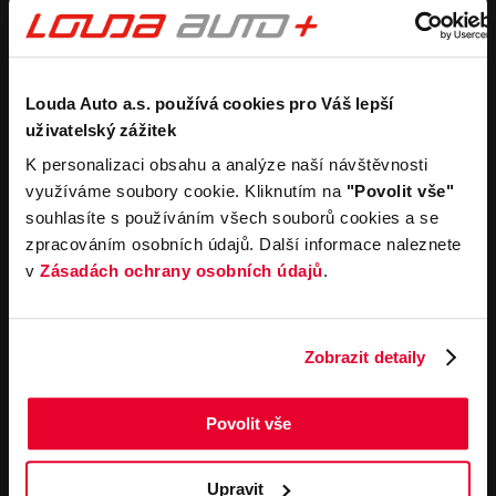
Purchase a new car
Estimate without
obligation
Purchase a used car
Car buyback process
Koupit užitkový vůz
Koupit obytný vůz
Rental
Company
Louda Auto a.s. používá cookies pro Váš lepší
uživatelský zážitek
Carsharing
Contacts
K personalizaci obsahu a analýze naší návštěvnosti
Car rental
Louda Auto+ Poděbrady
využíváme soubory cookie. Kliknutím na
"Povolit vše"
Operational leasing
Recreational cars
souhlasíte s používáním všech souborů cookies a se
News
For the media
zpracováním osobních údajů. Další informace naleznete
Career
v
Zásadách ochrany osobních údajů
.
Service offerings
Important links
Service
Cookies
Zobrazit detaily
Book online
General terms and
conditions for online
Towing service
orders of motor vehicles
Povolit vše
General terms and
contitions for performing
service work
Upravit
General terms and