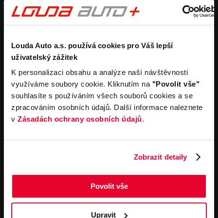
Purchase a new car
Estimate without
obligation
Purchase a used car
Car buyback process
Koupit užitkový vůz
Koupit obytný vůz
Rental
Company
Louda Auto a.s. používá cookies pro Váš lepší
uživatelský zážitek
Carsharing
Contacts
K personalizaci obsahu a analýze naší návštěvnosti
Car rental
Louda Auto+ Poděbrady
využíváme soubory cookie. Kliknutím na
"Povolit vše"
Operational leasing
Recreational cars
souhlasíte s používáním všech souborů cookies a se
News
For the media
zpracováním osobních údajů. Další informace naleznete
Career
v
Zásadách ochrany osobních údajů
.
Service offerings
Important links
Service
Cookies
Zobrazit detaily
Book online
General terms and
conditions for online
Towing service
orders of motor vehicles
Povolit vše
General terms and
contitions for performing
service work
Upravit
General terms and