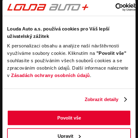
Purchase a new car
Estimate without
obligation
Purchase a used car
Car buyback process
Koupit užitkový vůz
Koupit obytný vůz
Rental
Company
Louda Auto a.s. používá cookies pro Váš lepší
uživatelský zážitek
Carsharing
Contacts
K personalizaci obsahu a analýze naší návštěvnosti
Car rental
Louda Auto+ Poděbrady
využíváme soubory cookie. Kliknutím na
"Povolit vše"
Operational leasing
Recreational cars
souhlasíte s používáním všech souborů cookies a se
News
For the media
zpracováním osobních údajů. Další informace naleznete
Career
v
Zásadách ochrany osobních údajů
.
Service offerings
Important links
Service
Cookies
Zobrazit detaily
Book online
General terms and
conditions for online
Towing service
orders of motor vehicles
Povolit vše
General terms and
contitions for performing
service work
Upravit
General terms and