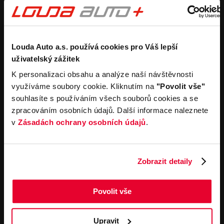
Purchase a new car
Estimate without
obligation
Purchase a used car
Car buyback process
Koupit užitkový vůz
Koupit obytný vůz
Rental
Company
Louda Auto a.s. používá cookies pro Váš lepší
uživatelský zážitek
Carsharing
Contacts
K personalizaci obsahu a analýze naší návštěvnosti
Car rental
Louda Auto+ Poděbrady
využíváme soubory cookie. Kliknutím na
"Povolit vše"
Operational leasing
Recreational cars
souhlasíte s používáním všech souborů cookies a se
News
For the media
zpracováním osobních údajů. Další informace naleznete
Career
v
Zásadách ochrany osobních údajů
.
Service offerings
Important links
Service
Cookies
Zobrazit detaily
Book online
General terms and
conditions for online
Towing service
orders of motor vehicles
Povolit vše
General terms and
contitions for performing
service work
Upravit
General terms and