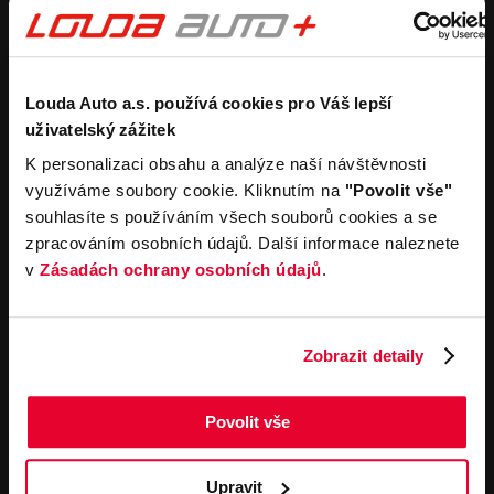
Purchase a new car
Estimate without
obligation
Purchase a used car
Car buyback process
Koupit užitkový vůz
Koupit obytný vůz
Rental
Company
Louda Auto a.s. používá cookies pro Váš lepší
uživatelský zážitek
Carsharing
Contacts
K personalizaci obsahu a analýze naší návštěvnosti
Car rental
Louda Auto+ Poděbrady
využíváme soubory cookie. Kliknutím na
"Povolit vše"
Operational leasing
Recreational cars
souhlasíte s používáním všech souborů cookies a se
News
For the media
zpracováním osobních údajů. Další informace naleznete
Career
v
Zásadách ochrany osobních údajů
.
Service offerings
Important links
Service
Cookies
Zobrazit detaily
Book online
General terms and
conditions for online
Towing service
orders of motor vehicles
Povolit vše
General terms and
contitions for performing
service work
Upravit
General terms and